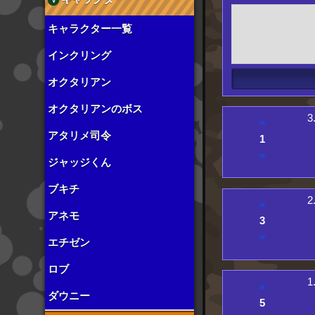
キャラクター一覧
インクリング
オクタリアン
オクタリアンのボス
3
アタリメ司令
1
ジャッジくん
ブキチ
2
アネモ
3
エチゼン
ロブ
1
ダウニー
5