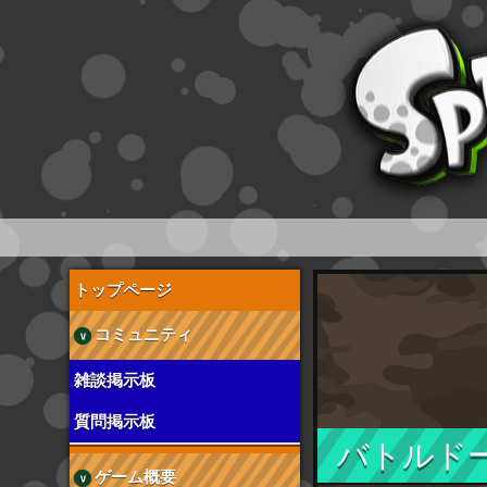
スプラトゥーン wiki
トップページ
コミュニティ
雑談掲示板
質問掲示板
バトルド
ゲーム概要