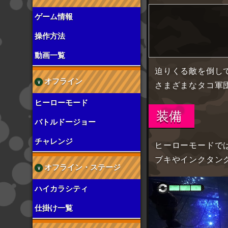
ゲーム情報
操作方法
動画一覧
迫りくる敵を倒し
オフライン
さまざまなタコ軍
ヒーローモード
装備
バトルドージョー
チャレンジ
ヒーローモードで
ブキやインクタン
オフライン・ステージ
ハイカラシティ
仕掛け一覧