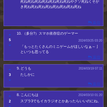
死ね死ね死ね死ね死ね死ね死ねやクソ死ねくそが
き死ね死ね死ね死ね死ね死ね死ね死ね
返信
10.
（多分?）スマホ依存症のゲーマー
5
2024/03/25 03:20
「もっとたくさんのミニゲームがほしいなぁ～亅
といつも思ってる
返信
9.
どうも
2024/03/19 07:11
たしかに
3
返信
8.
こんにちは
2024/03/10 01:20
スプラ3でもイカラジオとかあったらいいのにね。
2