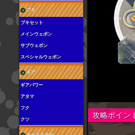
ブキ
ブキセット
メインウェポン
サブウェポン
スペシャルウェポン
ギア
ギアパワー
アタマ
フク
攻略ポイン
クツ
・
キャラクター