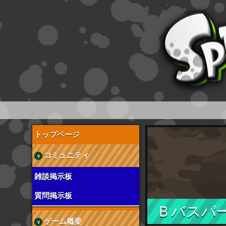
スプラトゥーン wiki
トップページ
コミュニティ
雑談掲示板
質問掲示板
Ｂバスパ
ゲーム概要